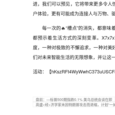
进，我们可以预见，它将带来更多令人
户体验，更有可能成为连接人与万物、
每一次的🔥“槽点”的消失，都意
都预示着生活方式的深刻变革。X7x7
度，一种对极致的不懈追求，一种对美
们对未来智能生活的无限想象，并让这
活动：【
hKszRFt4WyWwhC373uUSCF
盘前：—标普500期指跌0.1% 美乌总统会谈在即
高盛<经>济学家未因特朗普攻击而退缩，计划“一