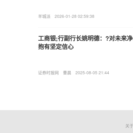
羊城派
2026-01-28 02:59:38
工商银;行副行长姚明德：?对未来
抱有坚定信心
证券时报网
曹晨
2025-08-05 21:44
关