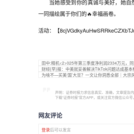
当她感受到你的真诚与美好，她自然
一同描绘属于你们的🔥幸福画卷。
活动：【
8cjVGdkyAuHwSRRkeCZXbTJ
田中:精机<2>025年第三季度净利润2334万元，同
财经{早}报：中美就妥善解决TikTok问题达成基
为啥不—买美‘国’大豆？一文让你洞悉全部｜大宗
声明：证券时报力求信息真实、准确，文章提及内
下载“证券时报”官方APP，或关注官方微信公众
网友评论
登录
后可以发言