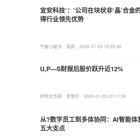
宜安科技‘：’公司在块状非‘晶’合
得行业领先优势
气象小秘书
袁莉
2026-01-23 15:25:38
U,P—S财报后股价跃升近12%
伊秀女性网
李慧玲
2026-01-22 20:17:38
从?数字员工到多体协同：AI智能
五大支点