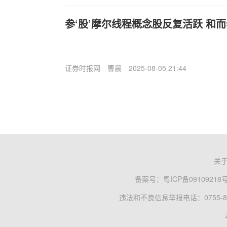
参‘股’摩尔线程概念股反复活跃 和而
证券时报网
曹晨
2025-08-05 21:44
关
备案号：
粤ICP备09109218
违法和不良信息举报电话：0755-83