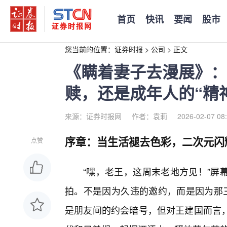
首页
快讯
要闻
股市
您当前的位置：
证券时报
>
公司
>
正文
《瞒着妻子去漫展》：
赎，还是成年人的“精
来源：证券时报网
作者：袁莉
2026-02-07 08
序章：当生活褪去色彩，二次元闪
点赞
“嘿，老王，这周末老地方见！”屏
拍。不是因为久违的邀约，而是因为那三
是朋友间的约会暗号，但对王建国而言