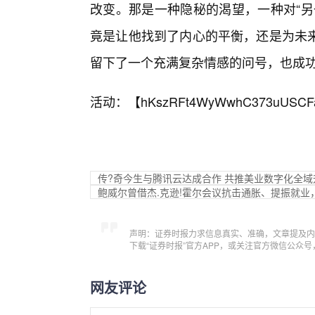
改变。那是一种隐秘的渴望，一种对“另
竟是让他找到了内心的平衡，还是为未
留下了一个充满复杂情感的问号，也成
活动：【
hKszRFt4WyWwhC373uUSCF
传?奇今生与腾讯云达成合作 共推美业数字化全域
鲍威尔曾借杰.克逊!霍尔会议抗击通胀、提振就业
声明：证券时报力求信息真实、准确，文章提及内
下载“证券时报”官方APP，或关注官方微信公众
网友评论