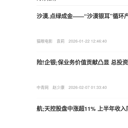
沙漠.点绿成金——“沙漠银耳”循环
猫眼电影
袁莉
2026-01-22 12:46:40
险!企银;保业务价值贡献凸显 总投
中青网
赵少康
2026-02-07 01:33:40
航;天控股盘中涨超11% 上半年收入